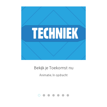
Bekijk je Toekomst nu
Ze
Animatie
,
In opdracht
Fi