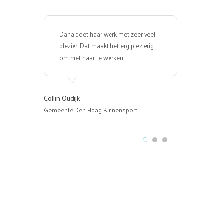
Dana doet haar werk met zeer veel
De film v
plezier. Dat maakt het erg plezierig
aan de ver
om met haar te werken.
gebruik ge
Eindresul
kwaliteit 
ook humor
Collin Oudijk
Gemeente Den Haag Binnensport
Anja Kauffeld
customer