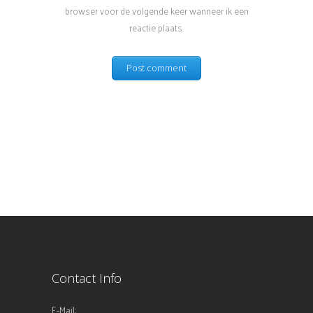
browser voor de volgende keer wanneer ik een
reactie plaats.
Contact Info
E-Mail: