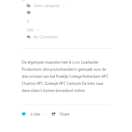
Geen categorie
0
Like
No Comments
De afgelopen maanden heb ik i.s.m. Lowlander
Productions drie promotievideo’s gemaakt voor de
drie scholen van het Praktijk College Rotterdam. HPC
Charlois HPC Zuidwijk HPC Centrum De links naar
deze video’s komen binnenkort online
0
Like
Share