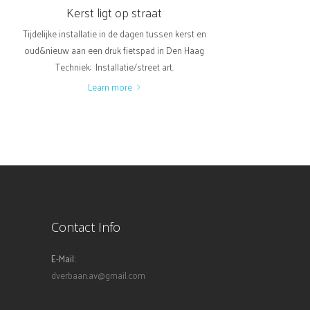
Kerst ligt op straat
Tijdelijke installatie in de dagen tussen kerst en
oud&nieuw aan een druk fietspad in Den Haag
Techniek: Installatie/street art.
Learn more
Contact Info
E-Mail:
dverbaan.av@gmail.com