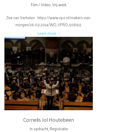
Film / Video
,
Vrij werk
Zee van Verhalen https://www.npo.nl/makers-van-
morgen/26-03-2014/WO_VPRO_508911.
Learn more
Cornelis Jol Houtebeen
In opdracht
,
Registratie