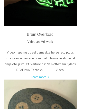
Brain Overload
Video art
,
Vrij werk
Videomapping op zelfgemaakte hersensculptuur.
Hoe gaan je hersenen om met informatie als het al
ongelofelijk vol zit. Vertoond in V2 Rotterdam tijdens
DEAF 2012 Techniek Video.
Learn more