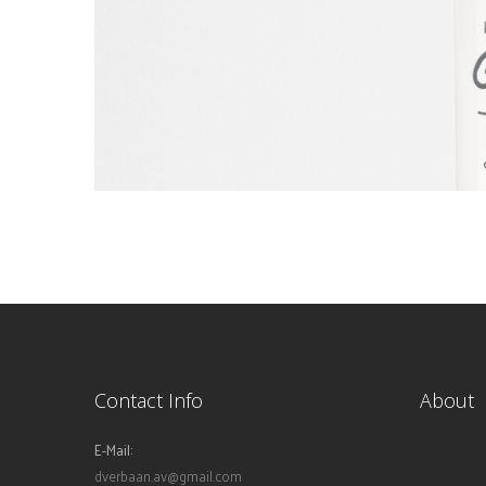
Contact Info
About
E-Mail:
dverbaan.av@gmail.com